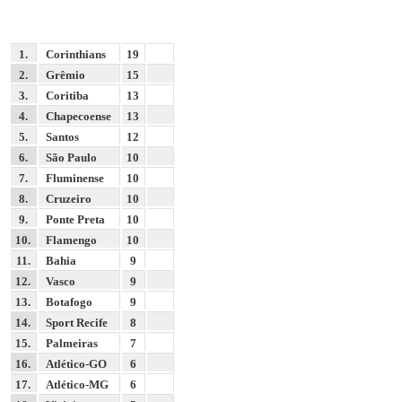
1.
Corinthians
19
2.
Grêmio
15
3.
Coritiba
13
4.
Chapecoense
13
5.
Santos
12
6.
São Paulo
10
7.
Fluminense
10
8.
Cruzeiro
10
9.
Ponte Preta
10
10.
Flamengo
10
11.
Bahia
9
12.
Vasco
9
13.
Botafogo
9
14.
Sport Recife
8
15.
Palmeiras
7
16.
Atlético-GO
6
17.
Atlético-MG
6