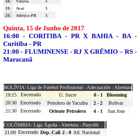
18.
Vitória
5
19.
Avaí
5
20.
Atlético-PR
5
Quinta, 15 de Junho de 2017
16:00 - CORITIBA - PR X BAHIA - BA -
Curitiba - PR
21:00 - FLUMINENSE - RJ X GRÊMIO – RS -
Maracanã
#
Equipe
J
V
E
D
BOLÍVIA: Liga de Futebol Profissional - Adecuación - Abertura
Encerrado
19:15
U. Sucre
0 - 1
Blooming
20:30
Encerrado
Petrolero de Yacuiba
2 - 2
Bolivar
21:30
Encerrado
Oriente Petrolero
4 - 1
San Jose
COLÔMBIA: Liga Águila - Abertura - Playoffs
Encerrado
21:00
Dep. Cali
2 - 0
Atl. Nacional